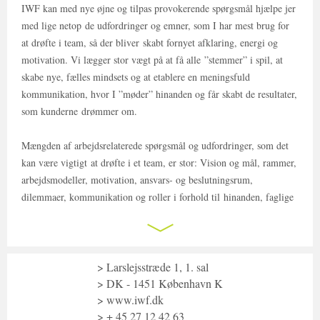
IWF kan med nye øjne og tilpas provokerende spørgsmål hjælpe jer
med lige netop de udfordringer og emner, som I har mest brug for
at drøfte i team, så der bliver skabt fornyet afklaring, energi og
motivation. Vi lægger stor vægt på at få alle ”stemmer” i spil, at
skabe nye, fælles mindsets og at etablere en meningsfuld
kommunikation, hvor I ”møder” hinanden og får skabt de resultater,
som kunderne drømmer om.
Mængden af arbejdsrelaterede spørgsmål og udfordringer, som det
kan være vigtigt at drøfte i et team, er stor: Vision og mål, rammer,
arbejdsmodeller, motivation, ansvars- og beslutningsrum,
dilemmaer, kommunikation og roller i forhold til hinanden, faglige
problemstillinger, håndtering af konflikter,
problemfyldte teamhistorier, stress, igangværende forandringer,
kulturen og ”ånden” i teamet, performancekrav, trivsel og evne til at
passe på sig selv mv.
Larslejsstræde 1, 1. sal
DK - 1451 København K
Det vigtige er, at I tager afsæt i lige de udfordringer og emner,
www.iwf.dk
+ 45 27 12 42 63
som i øjeblikket
”fylder”
mest og som teamet har brug for at tale