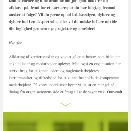
kompetencder og dine drømme om job godt nok? Er du
afklaret på, hvad for et karrierespor du har fulgt,og fremad
ønsker at følge? Vil du gerne op ad ledelsesstigen, dybere og
dybere ind i en ekspertrolle, eller vil du måske hellere udvide
din faglighed gennem nye projekter og områder?
Hvorfor
Afklaring af karriereønsker og veje at gå er et behov, som både den
enkelte leder og medarbejder oplever. Men også en organisation har
stærkt brug for at kende ledere og nøglemedarbejderes
karriereønsker og tilfredshed for at kunne fastholde de kompetente
medarbejdere. På vores lederkurser hører vi tit, at en mangel på
dialog fra organisationens side er årsag til at de søger væk. Omvendt
har virksomheder som tilbyder deres talentfulde medarbejdere en
afklaring om karriereønsker, større chancer for at motivere og
fastholde nøglemedarbejdere.
Hvad