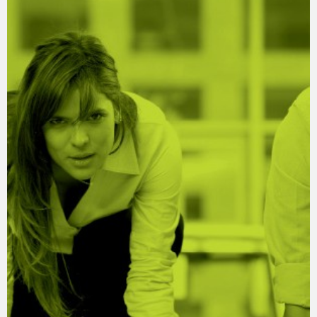
Vi tilbyder i IWF hjælp til at stille skarpt på, hvor den enkelte får
mest energi og arbejdsglæde, og til at afdække, hvilken karriere vej
der matcher.
Hvordan
Karrieremodellen ™ er det testværktøj vi benytter i IWF som afsæt
for en afklaring. Når billedet af testdeltagerens karriereønsker står
klarer, er de nødvendige skridt og trædesten langt lettere at finde.
Både for den enkelte og for organisationen.
Vi har i forbindelse med mange af vores lederkurser og
coachingforløb gennemført karriererådgivning, samt hjulpet b.la.
større ministerier med karriereafklaring af centrale medarbejdere.