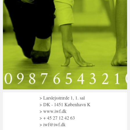
Larslejsstræde 1, 1. sal
DK - 1451 København K
www.iwf.dk
+ 45 27 12 42 63
iwf@iwf.dk