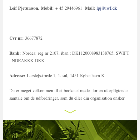
Leif Pjetursson,
Mobil:
Mail:
+ 45 29446961
lpj@iwf.dk
Cvr nr:
36677872
Bank:
Nordea: reg nr 2107, iban : DK1120008983138765, SWIFT
: NDEAKKK DKK
Adresse:
Larslejsstræde 1, 1. sal, 1451 København K
Du er meget velkommen til at booke et møde for en uforpligtende
samtale om de udfordringer, som du eller din organisation ønsker
sparring på.