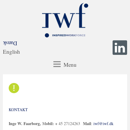
Dansk
English
Menu
KONTAKT
Inge W. Faarborg,
obil: +
Mail
M
45 27124263
:
iwf@iwf.dk