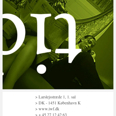
Larslejsstræde 1, 1. sal
DK - 1451 København K
www.iwf.dk
+ 45 27 12 42 63