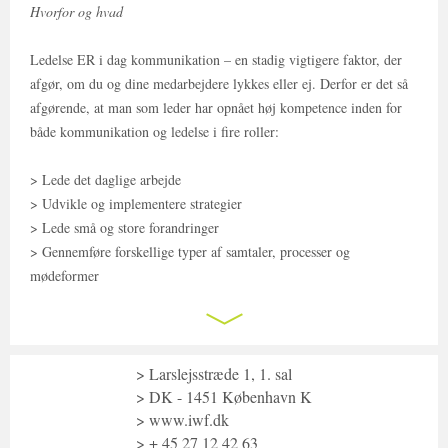
Hvorfor og hvad
Ledelse ER i dag kommunikation – en stadig vigtigere faktor, der
afgør, om du og dine medarbejdere lykkes eller ej. Derfor er det så
afgørende, at man som leder har opnået høj kompetence inden for
både kommunikation og ledelse i fire roller:
Lede det daglige arbejde
Udvikle og implementere strategier
Lede små og store forandringer
Gennemføre forskellige typer af samtaler, processer og
mødeformer
Hertil kommer lederens indre kommunikation, typisk i form af
”indre” historier, der i høj grad påvirker lederstil og evnen til at
skabe følgeskab.
Larslejsstræde 1, 1. sal
Vejen til bedre kommunikation begynder med at blive bevidst om
DK - 1451 København K
www.iwf.dk
ens kommunikationsvaner og lederstil. Det hænger tæt sammen med
+ 45 27 12 42 63
den person man er og løbende bliver. Det kræver parathed og mod